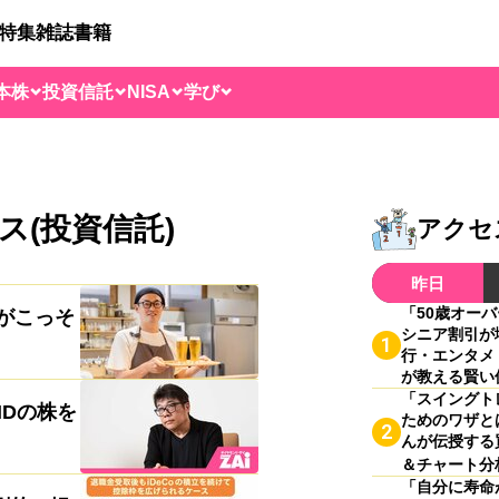
特集
雑誌
書籍
本株
投資信託
NISA
学び
ス(投資信託)
アクセ
昨日
「50歳オー
がこっそ
シニア割引が
1
行・エンタメ
が教える賢い
「スイングト
HDの株を
ためのワザと
2
んが伝授する
＆チャート分
「自分に寿命