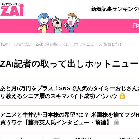
新着記事
ランキング
日
TOP
投資信託
ZAi記者の取って出しホットニュース(投資信託)
ZAi記者の取って出しホットニュー
あと月5万円をプラス！SNSで人気のタイミーおじさん
り教えるシニア層のスキマバイト成功ノウハウ
アニメと牛丼が“日本株の希望”に？ 米国株を捨てフジ
買うワケ【藤野英人氏インタビュー・前編】