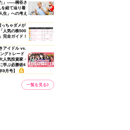
た」――桐谷さ
んを経て辿り着
人生」への考え
買っちゃダメが
「人気の株500
」完全ガイド！
アイドル vs.
イングトレード
大人気投資家・
に学ぶ必勝術4
6年9月号】
一覧を見る