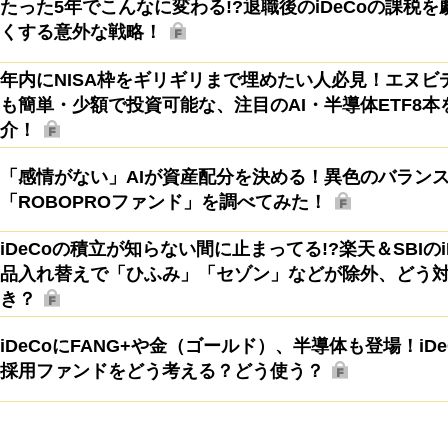
たった5年でこんなに変わる!?退職後のiDeCoの課税を
くする意外な戦略！
年内にNISA枠をギリギリまで埋めたい人必見！エヌビ
も簡単・少額で投資可能な、注目のAI・半導体ETF8本
介！
「感情がない」AIが資産配分を決める！異色のバラン
「ROBOPROファンド」を調べてみた！
iDeCoの積立が知らない間に止まってる!?楽天＆SBIのi
品入れ替えで「ひふみ」「セゾン」などが除外、どう
き？
iDeCoにFANG+や金（ゴールド）、半導体も登場！iDe
採用ファンドをどう考える？どう使う？