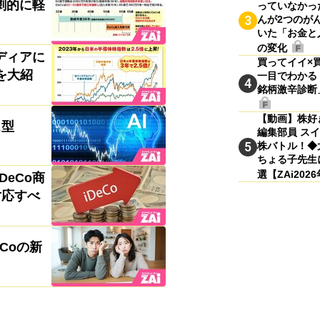
劇的に軽
っていなかっ
3
んが2つのが
いた「お金と
の変化
ディアに
買ってイイ×
を大紹
一目でわかる
4
銘柄激辛診断
【動画】株好き
ス型
編集部員 ス
5
株バトル！◆
ちょる子先生
選【ZAi202
DeCo商
対応すべ
Coの新