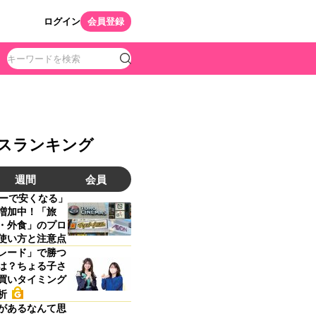
ログイン
会員登録
スランキング
週間
会員
バーで安くなる」
増加中！「旅
・外食」のプロ
使い方と注意点
レード」で勝つ
は？ちょる子さ
買いタイミング
析
があるなんて思