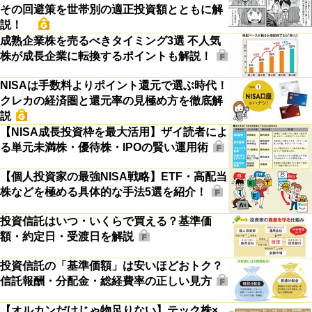
その回避策を世帯別の適正投資額とともに解
説！
成熟企業株を売るべきタイミング3選 不人気
株が成長企業に転換するポイントも解説！
NISAは手数料よりポイント還元で選ぶ時代！
クレカの経済圏と還元率の見極め方を徹底解
説
【NISA成長投資枠を最大活用】ザイ読者によ
る単元未満株・優待株・IPOの賢い運用術
【個人投資家の最強NISA戦略】ETF・高配当
株などを極める具体的な手法5選を紹介！
投資信託はいつ・いくらで買える？基準価
額・約定日・受渡日を解説
投資信託の「基準価額」は安いほどおトク？
信託報酬・分配金・総経費率の正しい見方
【オルカンだけじゃ物足りない】テック株×