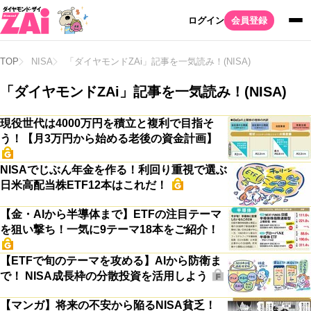
ログイン
会員登録
TOP
NISA
「ダイヤモンドZAi」記事を一気読み！(NISA)
「ダイヤモンドZAi」記事を一気読み！(NISA)
現役世代は4000万円を積立と複利で目指そ
う！【月3万円から始める老後の資金計画】
NISAでじぶん年金を作る！利回り重視で選ぶ
日米高配当株ETF12本はこれだ！
【金・AIから半導体まで】ETFの注目テーマ
を狙い撃ち！一気に9テーマ18本をご紹介！
【ETFで旬のテーマを攻める】AIから防衛ま
で！ NISA成長枠の分散投資を活用しよう
【マンガ】将来の不安から陥るNISA貧乏！