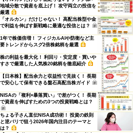
地域分散で資産を底上げ！ 攻守両立の投信を
厳選
「オルカン」だけじゃない！ 高配当株型や金
で利益を伸ばす新戦略に最適な投信とは？
1年で株価倍増！ フィジカルAIや防衛など主
要トレンドからスグ2倍株銘柄を厳選
株の利益を最大化！ 利回り・安定度・買いや
すさで厳選した人気株20銘柄を徹底紹介
【日本株】配当余力と収益性で見抜く！ 長期
で安心して保有できる盤石高配当株ガイド
NISAの「複利×暴落買い」で差がつく！ 長期
で資産を伸ばすための3つの投資戦略とは？
ちょる子さん直伝NISA成功術！ 投資の鉄則
と逆バリで狙う2026年国内注目のテーマと
は？